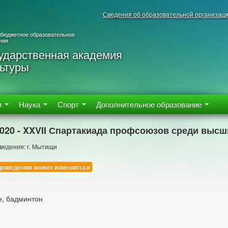
Сведения об образовательной организац
 бюджетное образовательное
ния
ударственная академия
ьтуры
м
Наука
Спорт
Дополнительное образование
2020 - XXVII Спартакиада профсоюзов среди выс
ведения: г. Мытищи
роведения может измениться
е, бадминтон