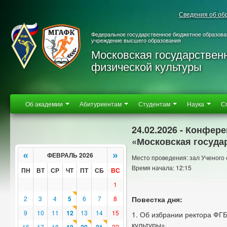
Сведения об об
Федеральное государственное бюджетное образова
учреждение высшего образования
Московская государствен
физической культуры
Об академии
Абитуриентам
Студентам
Наука
С
24.02.2026 - Конфе
«Московская госуда
«
»
ФЕВРАЛЬ 2026
Место проведения: зал Ученого 
Время начала: 12:15
ПН
ВТ
СР
ЧТ
ПТ
СБ
ВС
1
2
3
4
5
6
7
8
Повестка дня:
9
10
11
12
13
14
15
1. Об избрании ректора ФГ
культуры».
16
17
18
22