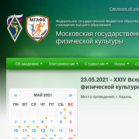
Сведения об об
Федеральное государственное бюджетное образова
учреждение высшего образования
Московская государствен
физической культуры
Об академии
Абитуриентам
Студентам
Наука
С
23.05.2021 - XXIV В
физической культуры 
«
»
МАЙ 2021
Место проведения: г. Каазнь
ПН
ВТ
СР
ЧТ
ПТ
СБ
ВС
1
2
3
4
5
6
7
8
9
10
11
12
13
14
15
16
17
19
22