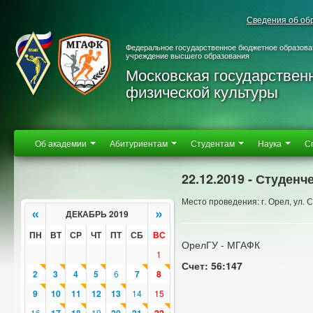
Сведения об об
Федеральное государственное бюджетное образова
учреждение высшего образования
Московская государствен
физической культуры
Об академии
Абитуриентам
Студентам
Наука
С
22.12.2019 - Студен
Место проведения: г. Орел, ул. С
«
»
ДЕКАБРЬ 2019
ПН
ВТ
СР
ЧТ
ПТ
СБ
ВС
ОрелГУ - МГАФК
1
Счет: 56:147
2
3
4
5
6
7
8
9
10
11
12
13
14
15
16
19