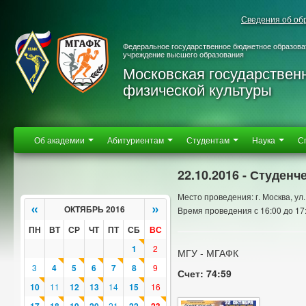
Сведения об об
Федеральное государственное бюджетное образова
учреждение высшего образования
Московская государствен
физической культуры
Об академии
Абитуриентам
Студентам
Наука
С
22.10.2016 - Студенч
Место проведения: г. Москва, ул. 
«
»
ОКТЯБРЬ 2016
Время проведения с 16:00 до 17
ПН
ВТ
СР
ЧТ
ПТ
СБ
ВС
1
2
МГУ - МГАФК
3
4
5
6
7
8
9
Счет: 74:59
10
11
12
13
14
15
16
21