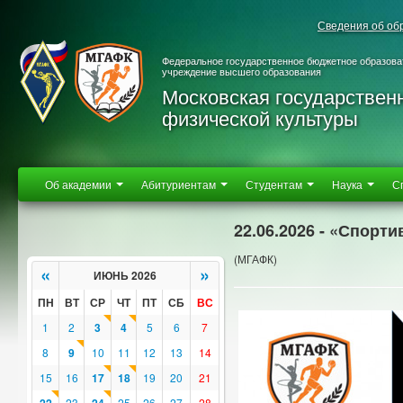
Сведения об об
Федеральное государственное бюджетное образова
учреждение высшего образования
Московская государствен
физической культуры
Об академии
Абитуриентам
Студентам
Наука
С
22.06.2026 - «Спорт
(МГАФК)
«
»
ИЮНЬ 2026
ПН
ВТ
СР
ЧТ
ПТ
СБ
ВС
1
2
3
4
5
6
7
8
9
10
11
12
13
14
15
16
17
18
19
20
21
23
25
26
27
28