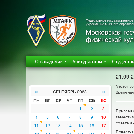
Федеральное государственное
учреждение высшего образова
Московская гос
физической кул
Об академии
Абитуриентам
Студента
21.09.
Место про
«
»
СЕНТЯБРЬ 2023
Время нач
ПН
ВТ
СР
ЧТ
ПТ
СБ
ВС
1
2
3
Приглаша
заместит
4
5
6
7
8
9
10
совета а
11
12
13
14
15
16
17
Повестка
18
19
20
21
22
23
24