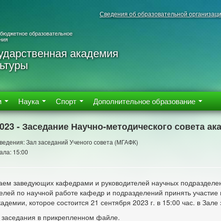
Сведения об образовательной организац
 бюджетное образовательное
ния
ударственная академия
ьтуры
м
Наука
Спорт
Дополнительное образование
2023 - Заседание Научно-методического совета ак
ведения: Зал заседаний Ученого совета (МГАФК)
ала: 15:00
ем заведующих кафедрами и руководителей научных подразделени
елей по научной работе кафедр и подразделений принять участие 
кадемии, которое состоится 21 сентября 2023 г. в 15:00 час. в Зале
 заседания в прикрепленном файле.