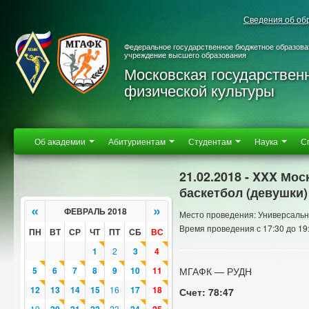
Сведения об об
Федеральное государственное бюджетное образова
учреждение высшего образования
Московская государствен
физической культуры
Об академии
Абитуриентам
Студентам
Наука
С
21.02.2018 - XXX Мо
баскетбол (девушки)
«
»
ФЕВРАЛЬ 2018
Место проведения: Универсальн
Время проведения с 17:30 до 19
ПН
ВТ
СР
ЧТ
ПТ
СБ
ВС
1
2
3
4
5
6
7
8
9
10
11
МГАФК — РУДН
12
13
14
15
16
17
18
Счет: 78:47
19
23