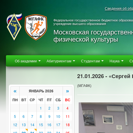
Сведения об об
Федеральное государственное бюджетное образова
учреждение высшего образования
Московская государствен
физической культуры
Об академии
Абитуриентам
Студентам
Наука
С
21.01.2026 - «Сергей
(МГАФК)
«
»
ЯНВАРЬ 2026
ПН
ВТ
СР
ЧТ
ПТ
СБ
ВС
1
2
3
4
5
6
7
8
9
10
11
12
13
14
15
16
17
18
19
22
23
24
25