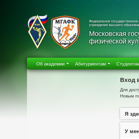
Федеральное государственное
учреждение высшего образова
Московская гос
физической кул
Об академии
Абитуриентам
Студента
Вход 
Для дост
Новым по
Я зде
У мен