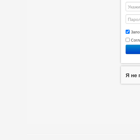
Запо
Согл
Я не 