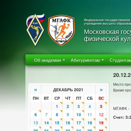
Федеральное государственное
учреждение высшего образова
Московская гос
физической кул
Об академии
Абитуриентам
Студента
20.12.
Место про
«
»
ДЕКАБРЬ 2021
Время про
ПН
ВТ
СР
ЧТ
ПТ
СБ
ВС
1
2
3
4
5
МГАФК -
6
7
8
9
10
11
12
Счет: 3:
13
14
15
16
17
18
19
20
21
22
23
24
25
26