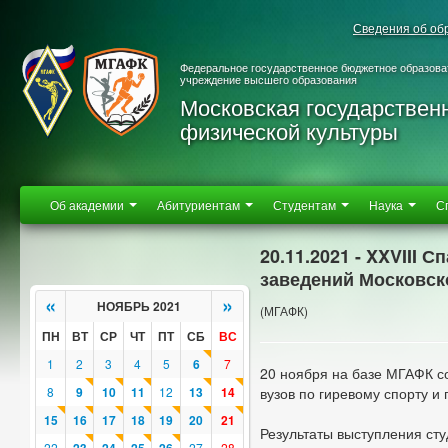
Сведения об об
Федеральное государственное бюджетное образова
учреждение высшего образования
Московская государствен
физической культуры
Об академии
Абитуриентам
Студентам
Наука
С
20.11.2021 - XXVIII
заведений Московск
«
»
НОЯБРЬ 2021
(МГАФК)
ПН
ВТ
СР
ЧТ
ПТ
СБ
ВС
1
2
3
4
5
6
7
20 ноября на базе МГАФК 
8
9
10
11
12
13
14
вузов по гиревому спорту и
15
16
17
18
19
20
21
Результаты выступления ст
22
27
28