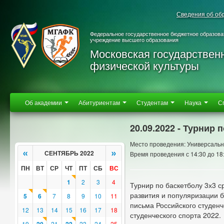
Сведения об об
Федеральное государственное бюджетное образова
учреждение высшего образования
Московская государствен
физической культуры
Об академии
Абитуриентам
Студентам
Наука
С
20.09.2022 - Турнир
Место проведения: Универсальн
«
»
СЕНТЯБРЬ 2022
Время проведения с 14:30 до 18
ПН
ВТ
СР
ЧТ
ПТ
СБ
ВС
1
2
3
4
Турнир по баскетболу 3х3 с
развития и популяризации б
5
6
7
8
9
10
11
письма Российского студен
12
13
14
15
16
17
18
студенческого спорта 2022.
19
21
23
24
25