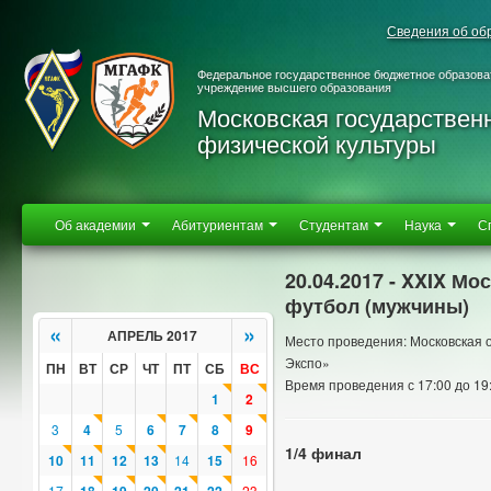
Сведения об об
Федеральное государственное бюджетное образова
учреждение высшего образования
Московская государствен
физической культуры
Об академии
Абитуриентам
Студентам
Наука
С
20.04.2017 - XXIX М
футбол (мужчины)
«
»
АПРЕЛЬ 2017
Место проведения: Московская об
Экспо»
ПН
ВТ
СР
ЧТ
ПТ
СБ
ВС
Время проведения с 17:00 до 19
1
2
3
4
5
6
7
8
9
1/4 финал
10
11
12
13
14
15
16
17
23