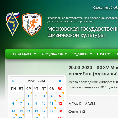
Сведения об об
Федеральное государственное бюджетное образова
учреждение высшего образования
Московская государствен
физической культуры
Об академии
Абитуриентам
Студентам
Наука
С
20.03.2023 - XXXV М
волейбол (мужчины)
«
»
МАРТ 2023
Место проведения: Универсальн
Время проведения с 20:00 до 22
ПН
ВТ
СР
ЧТ
ПТ
СБ
ВС
1
2
3
4
5
6
7
8
9
10
11
12
МГАФК - МАДИ
13
14
15
16
17
18
19
Счет: 1:3
22
24
25
26