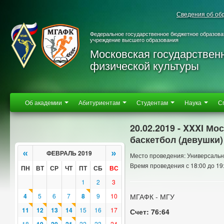
Сведения об об
Федеральное государственное бюджетное образова
учреждение высшего образования
Московская государствен
физической культуры
Об академии
Абитуриентам
Студентам
Наука
С
20.02.2019 - XXXI М
баскетбол (девушки)
«
»
ФЕВРАЛЬ 2019
Место проведения: Универсальн
Время проведения с 18:00 до 19
ПН
ВТ
СР
ЧТ
ПТ
СБ
ВС
1
2
3
4
5
6
7
8
9
10
МГАФК - МГУ
11
12
13
14
15
16
17
Счет: 76:64
18
22
23
24