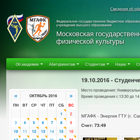
Сведения об об
Федеральное государственное бюджетное образова
учреждение высшего образования
Московская государствен
физической культуры
Об академии
Абитуриентам
Студентам
Наука
С
19.10.2016 - Студенч
Место проведения: Универсальн
«
»
ОКТЯБРЬ 2016
Время проведения с 13:30 до 14
ПН
ВТ
СР
ЧТ
ПТ
СБ
ВС
1
2
МГАФК - Энергия ГТУ (г. Са
3
4
5
6
7
8
9
Счет: 73:49
10
11
12
13
14
15
16
21