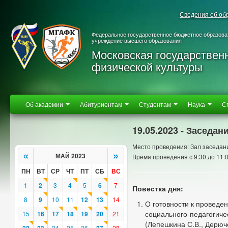
Сведения об об
Федеральное государственное бюджетное образова
учреждение высшего образования
Московская государствен
физической культуры
Об академии
Абитуриентам
Студентам
Наука
С
19.05.2023 - Заседан
Место проведения: Зал заседан
«
»
МАЙ 2023
Время проведения с 9:30 до 11:
ПН
ВТ
СР
ЧТ
ПТ
СБ
ВС
1
2
3
4
5
6
7
Повестка дня:
8
9
10
11
12
13
14
О готовности к проведе
социального-педагогиче
15
16
17
18
19
20
21
(Лепешкина С.В., Дерюче
24
25
26
28