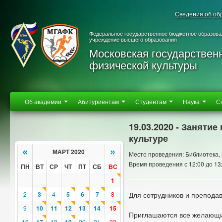
Сведения об об
Федеральное государственное бюджетное образова
учреждение высшего образования
Московская государствен
физической культуры
Об академии
Абитуриентам
Студентам
Наука
С
19.03.2020 - Занят
культуре
«
»
МАРТ 2020
Место проведения: Библиотека, 
Время проведения с 12:00 до 13
ПН
ВТ
СР
ЧТ
ПТ
СБ
ВС
1
2
3
4
5
6
7
8
Для сотрудников и препода
9
10
11
12
13
14
15
Приглашаются все желающ
16
18
20
21
22