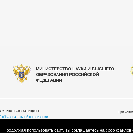
МИНИСТЕРСТВО НАУКИ И ВЫСШЕГО
ОБРАЗОВАНИЯ РОССИЙСКОЙ
ФЕДЕРАЦИИ
026. Все права защищены
При испол
б образовательной организации
бработки персональных данных
ковская обл., Люберецкий р-н, пос. Малаховка, ул. Шоссейная, д.33
Продолжая использовать сайт, вы соглашаетесь на сбор файлов 