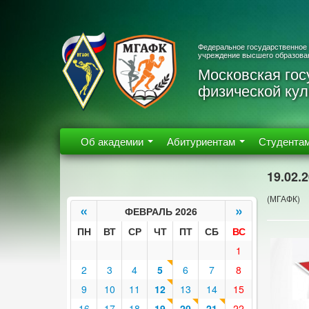
Федеральное государственное
учреждение высшего образова
Московская гос
физической кул
Об академии
Абитуриентам
Студента
19.02.
(МГАФК)
«
»
ФЕВРАЛЬ 2026
ПН
ВТ
СР
ЧТ
ПТ
СБ
ВС
1
2
3
4
5
6
7
8
9
10
11
12
13
14
15
16
17
18
19
20
21
22