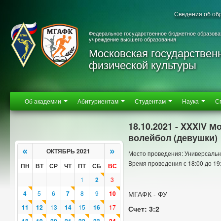
Сведения об об
Федеральное государственное бюджетное образова
учреждение высшего образования
Московская государствен
физической культуры
Об академии
Абитуриентам
Студентам
Наука
С
18.10.2021 - XXXIV 
волейбол (девушки)
«
»
ОКТЯБРЬ 2021
Место проведения: Универсальн
Время проведения с 18:00 до 19
ПН
ВТ
СР
ЧТ
ПТ
СБ
ВС
1
2
3
4
5
6
7
8
9
10
МГАФК - ФУ
11
12
13
14
15
16
17
Счет: 3:2