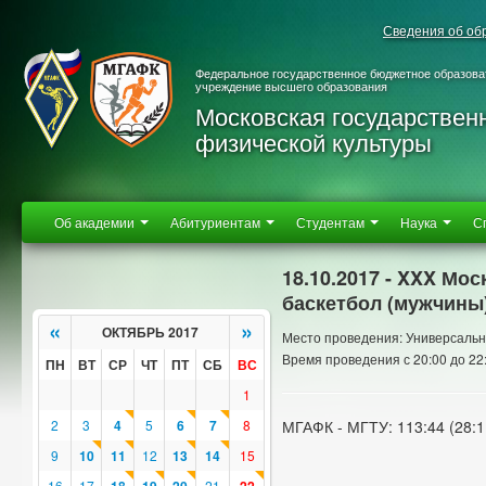
Сведения об об
Федеральное государственное бюджетное образова
учреждение высшего образования
Московская государствен
физической культуры
Об академии
Абитуриентам
Студентам
Наука
С
18.10.2017 - XXX Мо
баскетбол (мужчины
«
»
ОКТЯБРЬ 2017
Место проведения: Универсальн
Время проведения с 20:00 до 22
ПН
ВТ
СР
ЧТ
ПТ
СБ
ВС
1
2
3
4
5
6
7
8
МГАФК - МГТУ: 113:44 (28:11
9
10
11
12
13
14
15
16
17
21