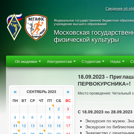
Сведения об об
Федеральное государственное бюджетное образова
учреждение высшего образования
Московская государствен
физической культуры
Об академии
Абитуриентам
Студентам
Наука
С
18.09.2023 - Пригла
ПЕРВОКУРСНИКА»!
«
»
СЕНТЯБРЬ 2023
Место проведения: Читальный з
ПН
ВТ
СР
ЧТ
ПТ
СБ
ВС
1
2
3
С 18.09.2023 по 28.09.2023
4
5
6
7
8
9
10
Экскурсия по музею. Зн
11
12
13
14
15
16
17
Экскурсия по библиотек
Знакомство с печатными
19
20
22
23
24