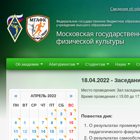
Сведения об об
Федеральное государственное бюджетное образова
учреждение высшего образования
Московская государствен
физической культуры
Об академии
Абитуриентам
Студентам
Наука
С
18.04.2022 - Заседан
Место проведения: Зал заседан
«
»
АПРЕЛЬ 2022
Время проведения с 15:00 до 17
ПН
ВТ
СР
ЧТ
ПТ
СБ
ВС
1
2
3
Повестка дня:
4
5
6
7
8
9
10
О результатах промежут
педагогического факульт
11
12
13
14
15
16
17
О результатах самообсл
19
22
24