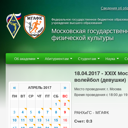
Сведения об об
Федеральное государственное бюджетное образова
учреждение высшего образования
Московская государствен
физической культуры
Об академии
Абитуриентам
Студентам
Наука
С
18.04.2017 - XXIX М
волейбол (девушки)
«
»
АПРЕЛЬ 2017
Место проведения: г. Москва
Время проведения с 18:00 до 19
ПН
ВТ
СР
ЧТ
ПТ
СБ
ВС
1
2
3
4
5
6
7
8
9
РАНХиГС - МГАФК
10
11
12
13
14
15
16
Счет: 0:3
17
23