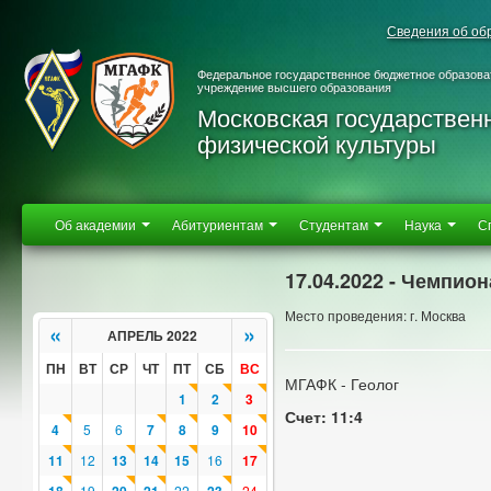
Сведения об об
Федеральное государственное бюджетное образова
учреждение высшего образования
Московская государствен
физической культуры
Об академии
Абитуриентам
Студентам
Наука
С
17.04.2022 - Чемпио
Место проведения: г. Москва
«
»
АПРЕЛЬ 2022
ПН
ВТ
СР
ЧТ
ПТ
СБ
ВС
МГАФК - Геолог
1
2
3
Счет: 11:4
4
5
6
7
8
9
10
11
12
13
14
15
16
17
19
22
24