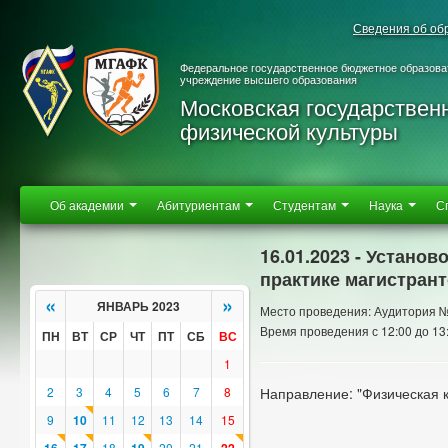
Сведения об об
Федеральное государственное бюджетное образова
учреждение высшего образования
Московская государствен
физической культуры
Об академии
Абитуриентам
Студентам
Наука
С
16.01.2023 - Устано
практике магистран
«
»
ЯНВАРЬ 2023
Место проведения: Аудитория 
Время проведения с 12:00 до 13
ПН
ВТ
СР
ЧТ
ПТ
СБ
ВС
1
2
3
4
5
6
7
8
Направление: "Физическая к
9
10
11
12
13
14
15
18
20
21