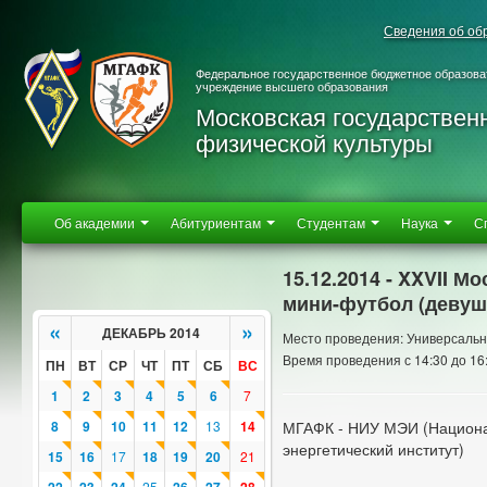
Сведения об об
Федеральное государственное бюджетное образова
учреждение высшего образования
Московская государствен
физической культуры
Об академии
Абитуриентам
Студентам
Наука
С
15.12.2014 - XXVII 
мини-футбол (девуш
«
»
ДЕКАБРЬ 2014
Место проведения: Универсальн
Время проведения с 14:30 до 16
ПН
ВТ
СР
ЧТ
ПТ
СБ
ВС
1
2
3
4
5
6
7
8
9
10
11
12
13
14
МГАФК - НИУ МЭИ (Национа
энергетический институт)
15
16
17
18
19
20
21
25