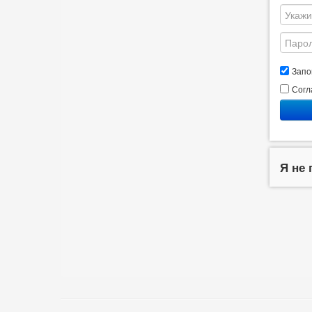
Запо
Согл
Я не 