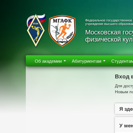
Федеральное государственное
учреждение высшего образова
Московская гос
физической кул
Об академии
Абитуриентам
Студента
Вход 
Для дост
Новым по
Я зде
У мен