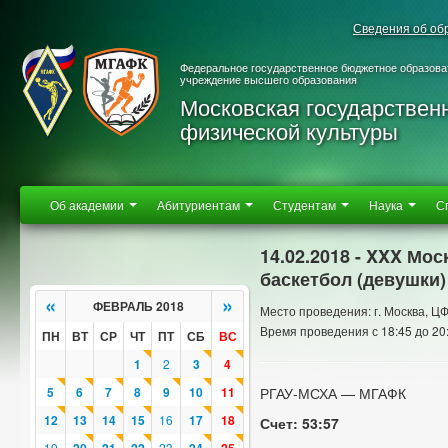
Сведения об об
Федеральное государственное бюджетное образова
учреждение высшего образования
Московская государствен
физической культуры
Об академии
Абитуриентам
Студентам
Наука
С
14.02.2018 - XXX Мо
баскетбол (девушки)
«
»
ФЕВРАЛЬ 2018
Место проведения: г. Москва, 
Время проведения с 18:45 до 20
ПН
ВТ
СР
ЧТ
ПТ
СБ
ВС
1
2
3
4
5
6
7
8
9
10
11
РГАУ-МСХА — МГАФК
12
13
14
15
16
17
18
Счет: 53:57
19
23