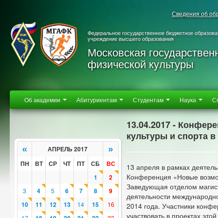
Сведения об об
Федеральное государственное бюджетное образова
учреждение высшего образования
Московская государствен
физической культуры
Об академии
Абитуриентам
Студентам
Наука
С
13.04.2017 - Конфе
культуры и спорта в
«
»
АПРЕЛЬ 2017
ПН
ВТ
СР
ЧТ
ПТ
СБ
ВС
13 апреля в рамках деятел
Конференция «Новые возмож
1
2
Заведующая отделом магис
3
4
5
6
7
8
9
деятельности международно
10
11
12
13
14
15
16
2014 года. Участники конф
участвовать в проектах это
17
23