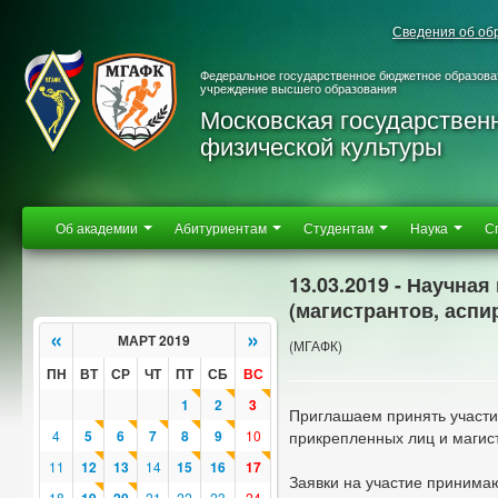
Сведения об об
Федеральное государственное бюджетное образова
учреждение высшего образования
Московская государствен
физической культуры
Об академии
Абитуриентам
Студентам
Наука
С
13.03.2019 - Научн
(магистрантов, аспи
«
»
МАРТ 2019
(МГАФК)
ПН
ВТ
СР
ЧТ
ПТ
СБ
ВС
1
2
3
Приглашаем принять участие
4
5
6
7
8
9
10
прикрепленных лиц и магис
11
12
13
14
15
16
17
Заявки на участие принимаю
18
21
22
23
24