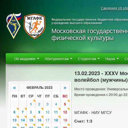
Сведения об об
Федеральное государственное бюджетное образова
учреждение высшего образования
Московская государствен
физической культуры
Об академии
Абитуриентам
Студентам
Наука
С
13.02.2023 - XXXV М
волейбол (мужчины)
«
»
ФЕВРАЛЬ 2023
Место проведения: Универсальн
Время проведения с 20:00 до 22
ПН
ВТ
СР
ЧТ
ПТ
СБ
ВС
1
2
3
4
5
6
7
8
9
10
11
12
МГАФК - НИУ МГСУ
13
14
15
16
17
18
19
Счет: 1:3
24
25