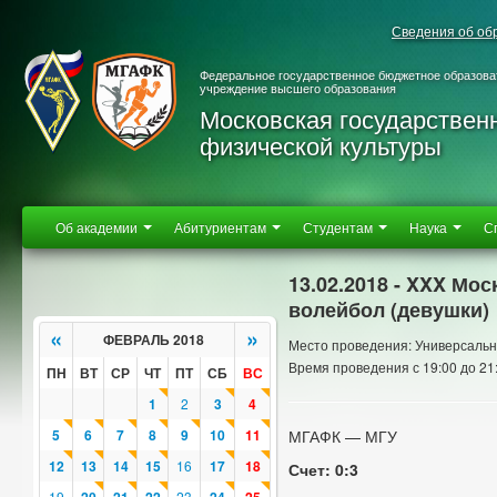
Сведения об об
Федеральное государственное бюджетное образова
учреждение высшего образования
Московская государствен
физической культуры
Об академии
Абитуриентам
Студентам
Наука
С
13.02.2018 - XXX Мо
волейбол (девушки)
«
»
ФЕВРАЛЬ 2018
Место проведения: Универсальн
Время проведения с 19:00 до 21
ПН
ВТ
СР
ЧТ
ПТ
СБ
ВС
1
2
3
4
5
6
7
8
9
10
11
МГАФК — МГУ
12
13
14
15
16
17
18
Счет: 0:3
19
23