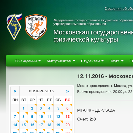
Сведения об об
Федеральное государственное бюджетное образова
учреждение высшего образования
Московская государствен
физической культуры
Об академии
Абитуриентам
Студентам
Наука
С
12.11.2016 - Москов
Место проведения: г. Москва, ул.
«
»
НОЯБРЬ 2016
Время проведения с 20:00 до 22
ПН
ВТ
СР
ЧТ
ПТ
СБ
ВС
1
2
3
4
5
6
МГАФК - ДЕРЖАВА
7
8
9
10
11
12
13
Счет: 2:8
14
15
16
17
18
19
20