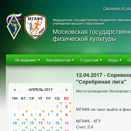
Сведения об об
Федеральное государственное бюджетное образова
учреждение высшего образования
Московская государствен
физической культуры
Об академии
Абитуриентам
Студентам
Наука
С
12.04.2017 - Соревн
"Серебряная лига"
«
»
АПРЕЛЬ 2017
Место проведения: Московская об
ПН
ВТ
СР
ЧТ
ПТ
СБ
ВС
1
2
МГАФК не смог выйти в фин
3
4
5
6
7
8
9
МГАФК - КГУ
10
11
12
13
14
15
16
Счет: 2:4
17
23