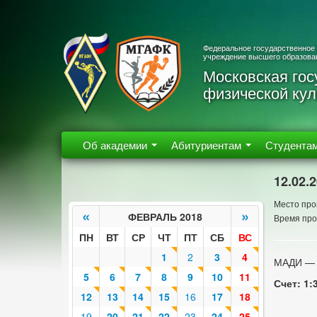
Федеральное государственное
учреждение высшего образова
Московская гос
физической кул
Об академии
Абитуриентам
Студента
12.02.
Место про
«
»
ФЕВРАЛЬ 2018
Время про
ПН
ВТ
СР
ЧТ
ПТ
СБ
ВС
1
2
3
4
МАДИ —
5
6
7
8
9
10
11
Счет: 1:3
12
13
14
15
16
17
18
19
20
21
22
23
24
25