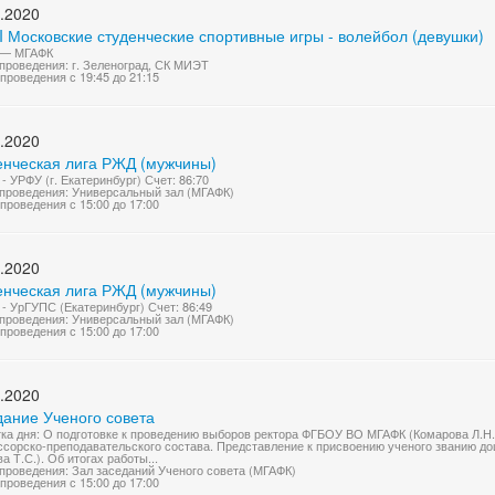
.2020
I Московские студенческие спортивные игры - волейбол (девушки)
— МГАФК
проведения: г. Зеленоград, СК МИЭТ
проведения с 19:45 до 21:15
.2020
енческая лига РЖД (мужчины)
- УРФУ (г. Екатеринбург) Счет: 86:70
проведения: Универсальный зал (МГАФК)
проведения с 15:00 до 17:00
.2020
енческая лига РЖД (мужчины)
- УрГУПС (Екатеринбург) Счет: 86:49
проведения: Универсальный зал (МГАФК)
проведения с 15:00 до 17:00
.2020
дание Ученого совета
ка дня: О подготовке к проведению выборов ректора ФГБОУ ВО МГАФК (Комарова Л.Н.)
сорско-преподавательского состава. Представление к присвоению ученого званию до
а Т.С.). Об итогах работы...
проведения: Зал заседаний Ученого совета (МГАФК)
проведения с 15:00 до 17:00