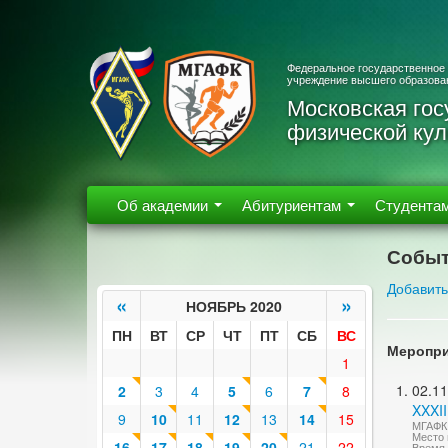
Федеральное государственное
учреждение высшего образова
Московская гос
физической кул
Об академии
Абитуриентам
Студента
Событ
Добавить
«
»
НОЯБРЬ 2020
ПН
ВТ
СР
ЧТ
ПТ
СБ
ВС
Меропри
1
02.11
2
3
4
5
6
7
8
XXXII
9
10
11
12
13
14
15
МГАФК
Место 
16
17
18
19
20
21
22
Время 