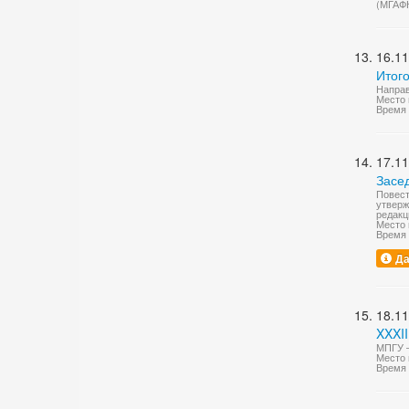
(МГАФ
16.11
Итого
Направ
Место 
Время 
17.11
Засе
Повест
утверж
редакц
Место 
Время 
Да
18.11
XXXII
МПГУ —
Место 
Время 