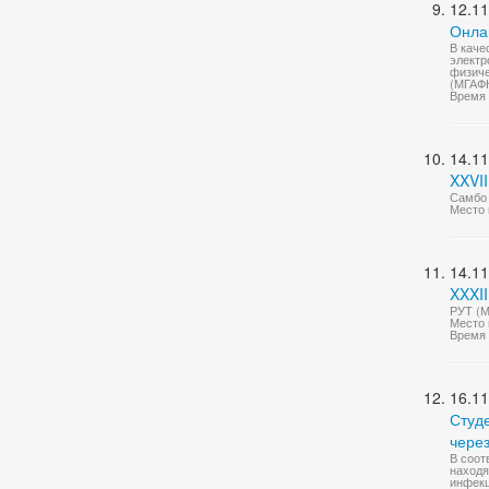
12.11
Онла
В каче
электр
физиче
(МГАФ
Время 
14.11
XXVI
Самбо
Место 
14.11
XXXII
РУТ (М
Место 
Время 
16.11
Студ
чере
В соот
находя
инфекц