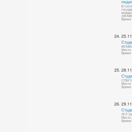
педа
В соот
госуда
междун
(МГАФ
Время 
25.11
Студ
МГАФК 
Место 
Время 
28.11
Студ
СПБГУП
Место 
Время 
29.11
Студ
ЛГУ-Зе
Место 
Время 