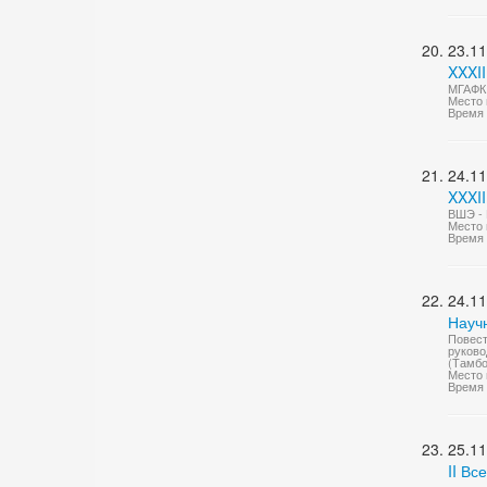
23.11
XXXII
МГАФК
Место 
Время 
24.11
XXXII
ВШЭ -
Место 
Время 
24.11
Науч
Повест
руково
(Тамбо
Место 
Время 
25.11
II В