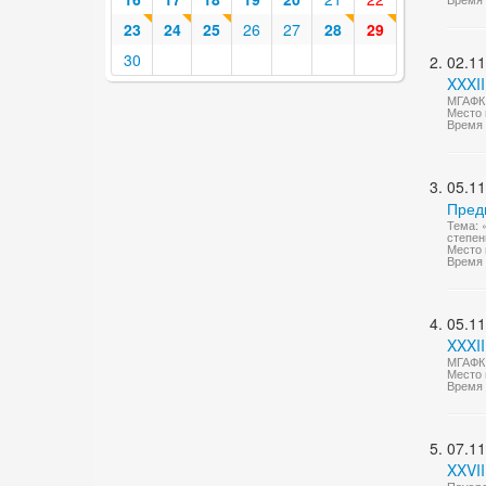
23
24
25
26
27
28
29
30
02.11
XXXII
МГАФК 
Место 
Время 
05.11
Пред
Тема: 
степен
Место 
Время 
05.11
XXXII
МГАФК
Место 
Время 
07.11
XXVI