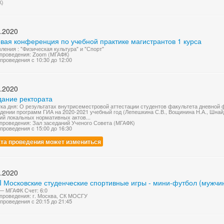
К)
.2020
вая конференция по учебной практике магистрантов 1 курса
ления : "Физическая культура" и "Спорт"
проведения: Zoom (МГАФК)
проведения с 10:30 до 12:00
.2020
дание ректората
ка дня: О результатах внутрисеместровой аттестации студентов факультета дневной 
дении программ ГИА на 2020-2021 учебный год (Лепешкина С.В., Вощинина Н.А., Шнайд
ий локальных нормативных актов...
проведения: Зал заседаний Ученого Совета (МГАФК)
проведения с 15:00 до 16:30
та проведения может измениться
.2020
I Московские студенческие спортивные игры - мини-футбол (мужчи
 МГАФК Счет: 6:0
проведения: г. Москва, СК МОСГУ
проведения с 20:15 до 21:45