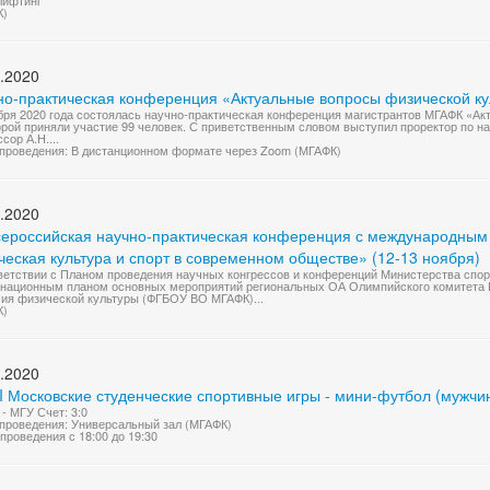
лифтинг
К)
.2020
но-практическая конференция «Актуальные вопросы физической ку
бря 2020 года состоялась научно-практическая конференция магистрантов МГАФК «Ак
торой приняли участие 99 человек. С приветственным словом выступил проректор по на
сор А.Н....
проведения: В дистанционном формате через Zoom (МГАФК)
.2020
Всероссийская научно-практическая конференция с международным
еская культура и спорт в современном обществе» (12-13 ноября)
ветствии с Планом проведения научных конгрессов и конференций Министерства спор
национным планом основных мероприятий региональных ОА Олимпийского комитета Р
ия физической культуры (ФГБОУ ВО МГАФК)...
К)
.2020
I Московские студенческие спортивные игры - мини-футбол (мужчи
- МГУ Счет: 3:0
проведения: Универсальный зал (МГАФК)
проведения с 18:00 до 19:30