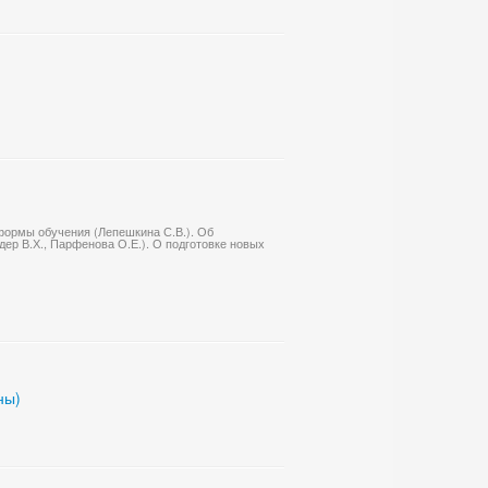
формы обучения (Лепешкина С.В.). Об
ер В.Х., Парфенова О.Е.). О подготовке новых
ны)