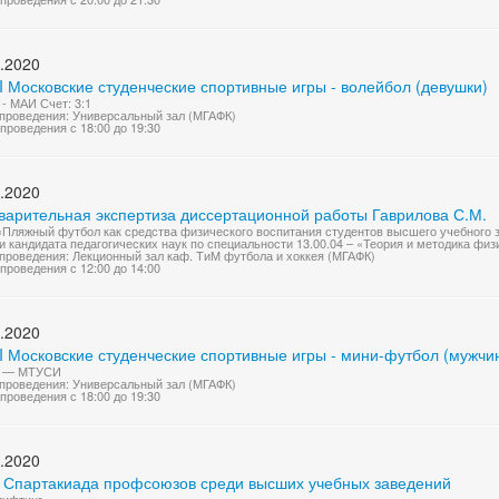
.2020
I Московские студенческие спортивные игры - волейбол (девушки)
- МАИ Счет: 3:1
проведения: Универсальный зал (МГАФК)
проведения с 18:00 до 19:30
.2020
варительная экспертиза диссертационной работы Гаврилова С.М.
«Пляжный футбол как средства физического воспитания студентов высшего учебного 
и кандидата педагогических наук по специальности 13.00.04 – «Теория и методика физи
проведения: Лекционный зал каф. ТиМ футбола и хоккея (МГАФК)
проведения с 12:00 до 14:00
.2020
I Московские студенческие спортивные игры - мини-футбол (мужчи
 — МТУСИ
проведения: Универсальный зал (МГАФК)
проведения с 18:00 до 19:30
.2020
I Спартакиада профсоюзов среди высших учебных заведений