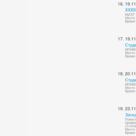
19.11
XXXII
МИЭТ 
Место 
Время 
19.11
Студ
МГАФК 
Место 
Время 
20.11
Студ
МГАФК 
Место 
Время 
23.11
Засе
Повест
профес
(Стогов
Место 
Время 