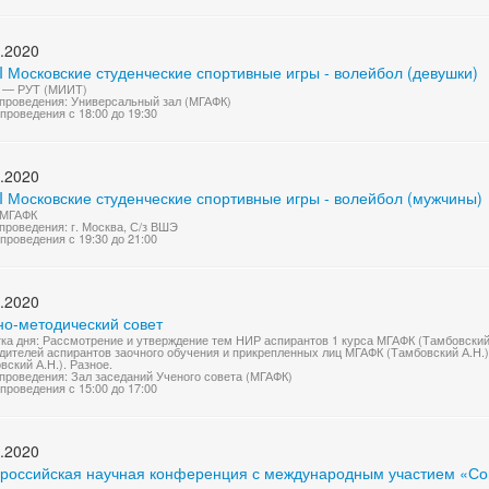
.2020
I Московские студенческие спортивные игры - волейбол (девушки)
 — РУТ (МИИТ)
проведения: Универсальный зал (МГАФК)
проведения с 18:00 до 19:30
.2020
I Московские студенческие спортивные игры - волейбол (мужчины)
 МГАФК
проведения: г. Москва, С/з ВШЭ
проведения с 19:30 до 21:00
.2020
но-методический совет
ка дня: Рассмотрение и утверждение тем НИР аспирантов 1 курса МГАФК (Тамбовский
дителей аспирантов заочного обучения и прикрепленных лиц МГАФК (Тамбовский А.Н.
вский А.Н.). Разное.
проведения: Зал заседаний Ученого совета (МГАФК)
проведения с 15:00 до 17:00
.2020
сероссийская научная конференция с международным участием «С