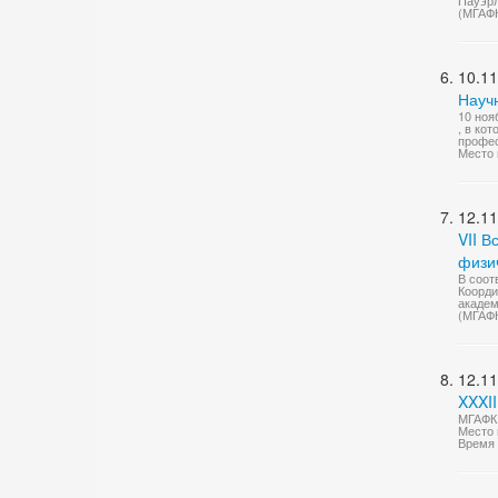
Пауэр
(МГАФ
10.11
Науч
10 ноя
, в ко
профес
Место 
12.11
VII 
физич
В соот
Коорди
академ
(МГАФ
12.11
XXXII
МГАФК 
Место 
Время 