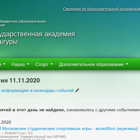
Сведения об образовательной организац
 бюджетное образовательное
ния
ударственная академия
ьтуры
м
Наука
Спорт
Дополнительное образование
ия 11.11.2020
 информацию в календарь событий
ятий в этот день не найдено,
ознакомьтесь с другими событиями
.2020
I Московские студенческие спортивные игры - волейбол (мужчины)
 — РНИМУ Счет: 3:0
проведения: Универсальный зал (МГАФК)
проведения с 20:00 до 21:30