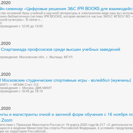
.2020
йн-семинар «Цифровые решения ЭБС IPR BOOKS для взаимодейств
стве основной базы учебной и научной литературы в электронном виде наш вуз испо
онно-библиотечную систему IPR BOOKS, которая является частью ЭИОС ФГБОУ ВО «
ской культуры». В связи с...
К)
проведения с 12:00 до 13:00
.2020
I Спартакиада профсоюзов среди высших учебных заведений
проведения: Московская обл., г. Мытищи, МГУЛ
.2020
I Московские студенческие спортивные игры - волейбол (мужчины)
ИИТ) — МГАФК Счет: 0:3
проведения: г. Москва, ДФК МИИТ
проведения с 16:45 до 18:15
.2020
енты и магистранты очной и заочной форм обучения с 16 ноября п
з Zoom
ветствии с Приказом Минспорта России от 16 марта 2020 года № 217 «О деятельности
щихся в ведении Министерства спорта Российской Федерации, в условиях предупреж
ии на территории Российской...