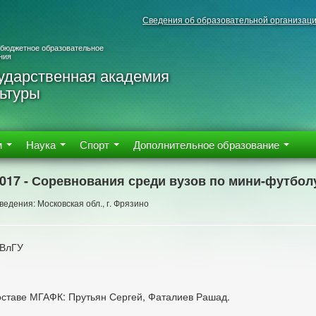
Сведения об образовательной организац
 бюджетное образовательное
ния
ударственная академия
ьтуры
м
Наука
Спорт
Дополнительное образование
2017 - Соревнования среди вузов по мини-футбол
едения: Московская обл., г. Фрязино
 ВлГУ
1
оставе МГАФК: Прутьян Сергей, Фаталиев Рашад.