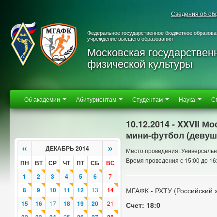
Сведения об об
Федеральное государственное бюджетное образова
учреждение высшего образования
Московская государствен
физической культуры
Об академии
Абитуриентам
Студентам
Наука
С
10.12.2014 - XXVII 
мини-футбол (девуш
«
»
ДЕКАБРЬ 2014
Место проведения: Универсальн
Время проведения с 15:00 до 16
ПН
ВТ
СР
ЧТ
ПТ
СБ
ВС
1
2
3
4
5
6
7
8
9
10
11
12
13
14
МГАФК - РХТУ (Российский 
15
16
17
18
19
20
21
Счет: 18:0
25