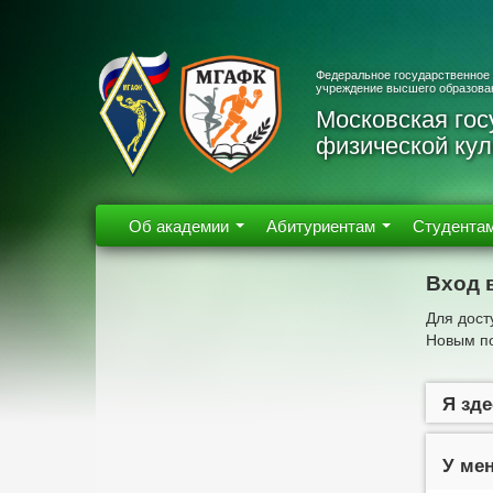
Федеральное государственное
учреждение высшего образова
Московская гос
физической кул
Об академии
Абитуриентам
Студента
Вход 
Для дост
Новым по
Я зде
У мен