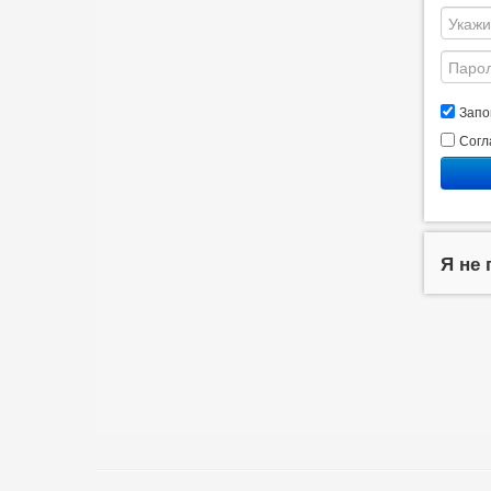
Запо
Согл
Я не 