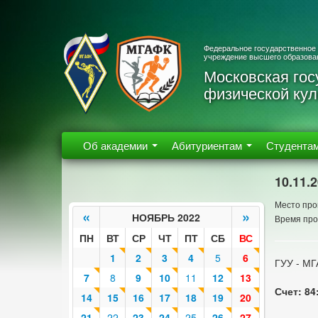
Федеральное государственное
учреждение высшего образова
Московская гос
физической кул
Об академии
Абитуриентам
Студента
10.11.
Место пров
«
»
НОЯБРЬ 2022
Время про
ПН
ВТ
СР
ЧТ
ПТ
СБ
ВС
1
2
3
4
5
6
ГУУ - М
7
8
9
10
11
12
13
Счет: 84
14
15
16
17
18
19
20
21
22
23
24
25
26
27