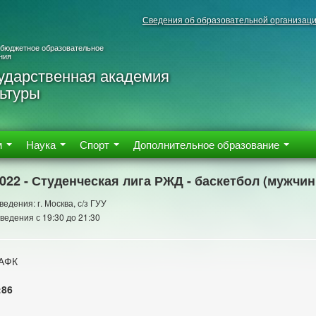
Сведения об образовательной организац
 бюджетное образовательное
ния
ударственная академия
ьтуры
м
Наука
Спорт
Дополнительное образование
2022 - Студенческая лига РЖД - баскетбол (мужчи
едения: г. Москва, с/з ГУУ
ведения с 19:30 до 21:30
ГАФК
:86