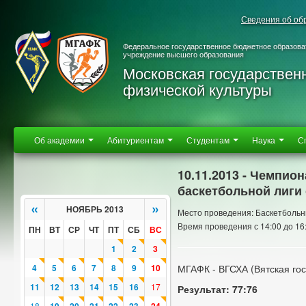
Сведения об об
Федеральное государственное бюджетное образова
учреждение высшего образования
Московская государствен
физической культуры
Об академии
Абитуриентам
Студентам
Наука
С
10.11.2013 - Чемпио
баскетбольной лиги 
«
»
НОЯБРЬ 2013
Место проведения: Баскетбольн
Время проведения с 14:00 до 16
ПН
ВТ
СР
ЧТ
ПТ
СБ
ВС
1
2
3
4
5
6
7
8
9
10
МГАФК - ВГСХА (Вятская го
11
12
13
14
15
16
17
Результат: 77:76
18