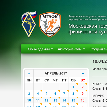
Федеральное государственное
учреждение высшего образова
Московская гос
физической кул
Об академии
Абитуриентам
Студента
10.04.
Место пров
«
»
АПРЕЛЬ 2017
ПН
ВТ
СР
ЧТ
ПТ
СБ
ВС
КГМУ - 
1
2
Счет: 1:
3
4
5
6
7
8
9
МГАФК -
10
11
12
13
14
15
16
Счет: 5:
17
18
19
20
21
22
23