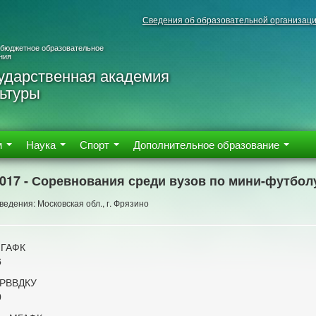
Сведения об образовательной организац
 бюджетное образовательное
ния
ударственная академия
ьтуры
м
Наука
Спорт
Дополнительное образование
2017 - Соревнования среди вузов по мини-футбол
едения: Московская обл., г. Фрязино
МГАФК
6
 РВВДКУ
0