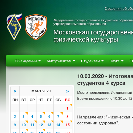
Сведения об об
Федеральное государственное бюджетное образова
учреждение высшего образования
Московская государствен
физической культуры
Об академии
Абитуриентам
Студентам
Наука
С
10.03.2020 - Итогов
студентов 4 курса
«
»
МАРТ 2020
Место проведения: Лекционный
Время проведения с 10:30 до 12
ПН
ВТ
СР
ЧТ
ПТ
СБ
ВС
1
2
3
4
5
6
7
8
Направления: "Физическая к
состоянии здоровья".
9
10
11
12
13
14
15
16
18
20
21
22