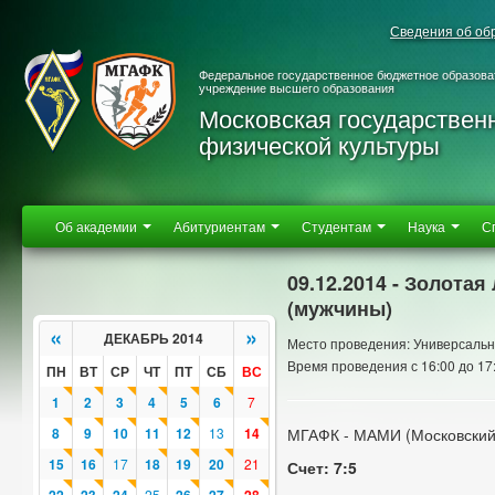
Сведения об об
Федеральное государственное бюджетное образова
учреждение высшего образования
Московская государствен
физической культуры
Об академии
Абитуриентам
Студентам
Наука
С
09.12.2014 - Золотая
(мужчины)
«
»
ДЕКАБРЬ 2014
Место проведения: Универсальн
Время проведения с 16:00 до 17
ПН
ВТ
СР
ЧТ
ПТ
СБ
ВС
1
2
3
4
5
6
7
8
9
10
11
12
13
14
МГАФК - МАМИ (Московский
15
16
17
18
19
20
21
Счет: 7:5
25