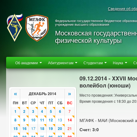
Сведения об об
Федеральное государственное бюджетное образова
учреждение высшего образования
Московская государствен
физической культуры
Об академии
Абитуриентам
Студентам
Наука
С
09.12.2014 - XXVII 
волейбол (юноши)
«
»
ДЕКАБРЬ 2014
Место проведения: Универсальн
Время проведения с 18:30 до 20
ПН
ВТ
СР
ЧТ
ПТ
СБ
ВС
1
2
3
4
5
6
7
8
9
10
11
12
13
14
МГАФК - МАИ (Московский а
15
16
17
18
19
20
21
Счет: 3:0
25