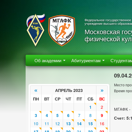
Федеральное государственное
учреждение высшего образова
Московская гос
физической кул
Об академии
Абитуриентам
Студента
09.04.
Место про
«
»
АПРЕЛЬ 2023
Время про
ПН
ВТ
СР
ЧТ
ПТ
СБ
ВС
1
2
МГАФК -
3
4
5
6
7
8
9
Счет: 5:
10
11
12
13
14
15
16
17
18
19
20
21
22
23