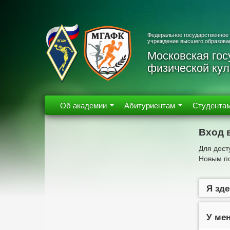
Федеральное государственное
учреждение высшего образова
Московская гос
физической кул
Об академии
Абитуриентам
Студента
Вход 
Для дост
Новым по
Я зде
У мен