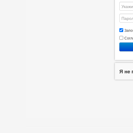
Запо
Согл
Я не 