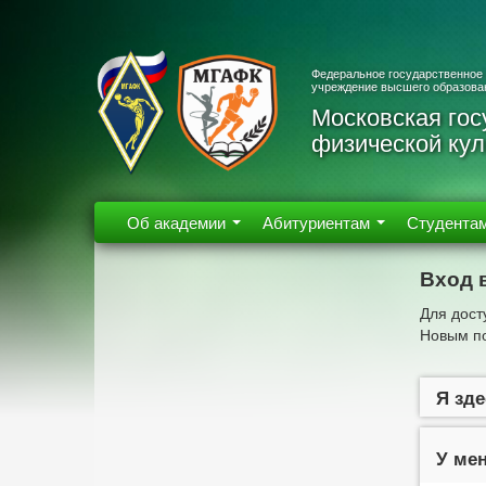
Федеральное государственное
учреждение высшего образова
Московская гос
физической кул
Об академии
Абитуриентам
Студента
Вход 
Для дост
Новым по
Я зде
У мен