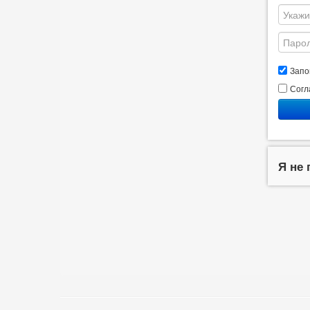
Запо
Согл
Я не 